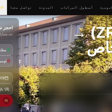
ليومية
أسطول المركبات
المدونة
تواصل معنا
مطار زيورخ (ZRH) →
احجز ن
حدد مسارك
خاص
رة
09 أغسـ 2026
1 بالغ