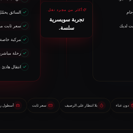
أكثر من مجرد نقل.
حام
السائق يحمّل
تجربة سويسرية
يت لديك
سعر ثابت مؤ
سلسة.
مركبة خاصة ل
رحلة مباشرة 
انتقال هادئ 
دون عناء
بلا انتظار على الرصيف
سعر ثابت
أسطول را