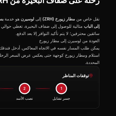
رحلة على ضفاف البحيرة من ZRH إلى لوسيرن
نقل خاص من
مطار زيورخ (ZRH)
إلى
لوسيرن
هو خدمة
بس
إلى الباب
مثالية للوصول إلى ضفاف البحيرة، تغطي حوالي
سائقين محترفين؛ لا يتم تأكيد التوافر إلا بعد الدفع.
العودة من لوسيرن إلى مطار زيورخ
يمكن طلب المسار نفسه في الاتجاه المعاكس. أدخل فندقك
استلام ومطار زيورخ كوجهة حتى يعكس عرض السعر الرحلة و
المحددة.
توقفات المناظر
2
1
جسر تشابل
نصب الأسد