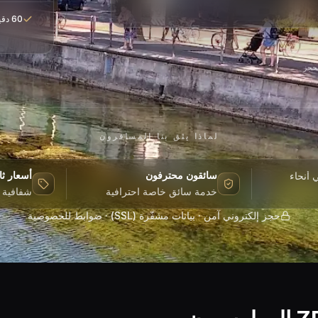
60 دقيقة انتظار مجانية من وقت الوصول الفعلي
لحجز
لماذا يثق بنا المسافرون
سائقون محترفون
أسعار ثا
أنحاء
خدمة سائق خاصة احترافية
شفافية 
حجز إلكتروني آمن · بيانات مشفّرة (SSL) · ضوابط للخصوصية