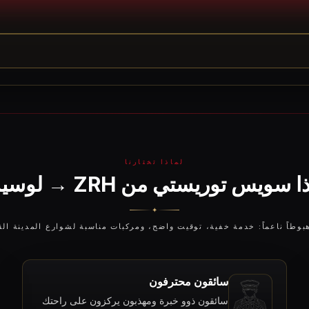
لماذا تختارنا
ا سويس توريستي من ZRH → لوسيرن
✦
طاً ناعماً: خدمة خفية، توقيت واضح، ومركبات مناسبة لشوارع المدينة ال
سائقون محترفون
سائقون ذوو خبرة ومهذبون يركزون على راحتك