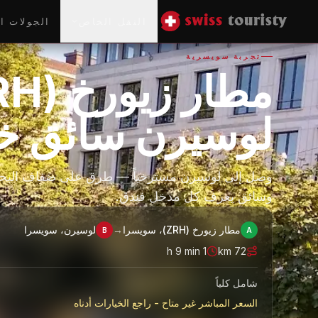
النقل الخاص
الجولات ا
تجربة سويسرية
لوسيرن سائق 
وصل إلى لوسيرن مسترخياً — طرق على ضفاف البحي
وسائق يعرف كل مدخل فندق.
مطار زيورخ (ZRH)، سويسرا
→
لوسيرن، سويسرا
B
A
1 h 9 min
km
72
شامل كلياً
السعر المباشر غير متاح - راجع الخيارات أدناه