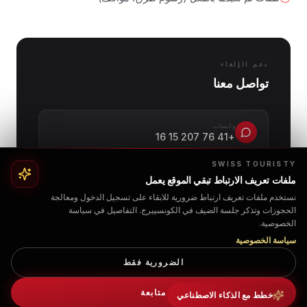
دعم الإلغاء
تواصل معنا
واتساب
+41 76 207 15 16
SWISS TOURISTY
ملفات تعريف الارتباط تبقي الموقع يعمل
البريد الإلكتروني
info@swisstouristy.com
نستخدم ملفات تعريف ارتباط ضرورية للابقاء على تسجيل الدخول ومعالجة
الحجوزات وتذكر جلسة الضيف في الكونسييرج. التفاصيل في سياسة
الخصوصية.
الهاتف
سياسة الخصوصية
+41 76 207 15 16
الضرورية فقط
متابعة
خطط مع الذكاء الاصطناعي