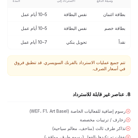
وسيلة الدفع
الاسترداد إلى
المدة
بطاقة ائتمان
نفس البطاقة
5–10 أيام عمل
بطاقة خصم
نفس البطاقة
5–10 أيام عمل
نقداً
تحويل بنكي
7–10 أيام عمل
تتم جميع عمليات الاسترداد بالفرنك السويسري. قد تنطبق فروق
في أسعار الصرف.
8. عناصر غير قابلة للاسترداد
رسوم إضافية للفعاليات الخاصة (WEF، F1، Art Basel)
زخارف / ترتيبات مخصصة
تذاكر طرف ثالث (متاحف، معالم سياحية)
نفقات تم تكبدها بالفعل (رسوم طرق، مواقف)