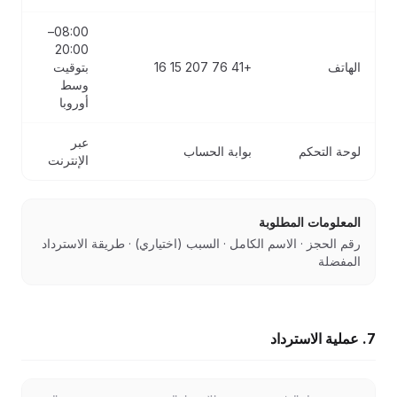
08:00–
20:00
الهاتف
+41 76 207 15 16
بتوقيت
وسط
أوروبا
عبر
لوحة التحكم
بوابة الحساب
الإنترنت
المعلومات المطلوبة
رقم الحجز · الاسم الكامل · السبب (اختياري) · طريقة الاسترداد
المفضلة
7. عملية الاسترداد