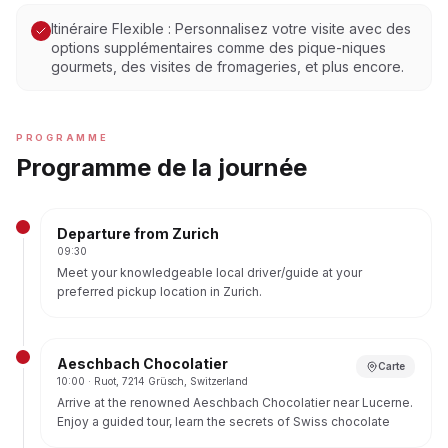
Itinéraire Flexible : Personnalisez votre visite avec des
options supplémentaires comme des pique-niques
gourmets, des visites de fromageries, et plus encore.
PROGRAMME
Programme de la journée
Departure from Zurich
09:30
Meet your knowledgeable local driver/guide at your
preferred pickup location in Zurich.
Settle into your chosen luxurious vehicle (VW Tiguan,
Mercedes E-Class, or Mercedes S-Class) and begin your
journey.
Aeschbach Chocolatier
Carte
10:00
· Ruot, 7214 Grüsch, Switzerland
Arrive at the renowned Aeschbach Chocolatier near Lucerne.
Enjoy a guided tour, learn the secrets of Swiss chocolate
making, and observe master chocolatiers at work.