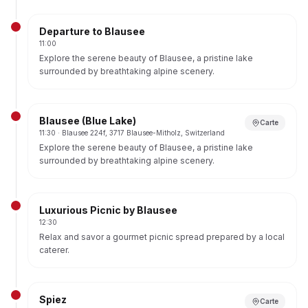
Indulge in chocolate tastings and, if pre-booked, create your
own chocolate bars.
Departure to Blausee
Shop for unique chocolate souvenirs to take home.
11:00
Explore the serene beauty of Blausee, a pristine lake
surrounded by breathtaking alpine scenery.
Take a leisurely stroll around the lake, enjoy the fresh
mountain air, or dip your toes in the crystal-clear water
(weather permitting).
Blausee (Blue Lake)
Carte
11:30
· Blausee 224f, 3717 Blausee-Mitholz, Switzerland
Explore the serene beauty of Blausee, a pristine lake
surrounded by breathtaking alpine scenery.
Take a leisurely stroll around the lake, enjoy the fresh
mountain air, or dip your toes in the crystal-clear water
(weather permitting).
Luxurious Picnic by Blausee
12:30
Relax and savor a gourmet picnic spread prepared by a local
caterer.
Enjoy the peaceful surroundings and panoramic views as
you dine al fresco.
Choose your preferred picnic experience (Gourmet or
Spiez
Private) during booking for personalized food arrangements.
Carte