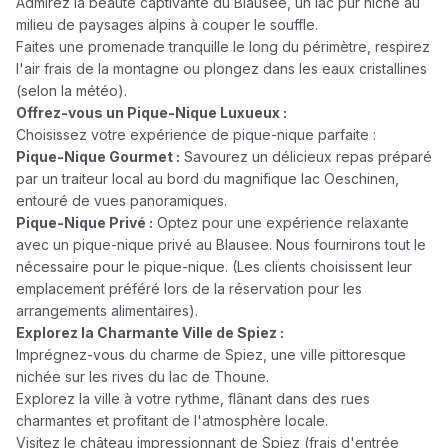
Admirez la beauté captivante du Blausee, un lac pur niché au
milieu de paysages alpins à couper le souffle.
Faites une promenade tranquille le long du périmètre, respirez
l'air frais de la montagne ou plongez dans les eaux cristallines
(selon la météo).
Offrez-vous un Pique-Nique Luxueux :
Choisissez votre expérience de pique-nique parfaite :
Pique-Nique Gourmet :
Savourez un délicieux repas préparé
par un traiteur local au bord du magnifique lac Oeschinen,
entouré de vues panoramiques.
Pique-Nique Privé :
Optez pour une expérience relaxante
avec un pique-nique privé au Blausee. Nous fournirons tout le
nécessaire pour le pique-nique. (Les clients choisissent leur
emplacement préféré lors de la réservation pour les
arrangements alimentaires).
Explorez la Charmante Ville de Spiez :
Imprégnez-vous du charme de Spiez, une ville pittoresque
nichée sur les rives du lac de Thoune.
Explorez la ville à votre rythme, flânant dans des rues
charmantes et profitant de l'atmosphère locale.
Visitez le château impressionnant de Spiez (frais d'entrée