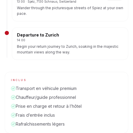
13:00
· Spéz, 7130 Schnaus, Switzerland
Wander through the picturesque streets of Spiez at your own
pace.
Visit the impressive Spiez Castle (entrance fee included)
and delve into the region's rich history.
Optionally, enjoy a relaxing boat cruise on Lake Thun,
Departure to Zurich
offering breathtaking views as you sail towards Thun
14:00
(additional cost).
Begin your return journey to Zurich, soaking in the majestic
mountain views along the way.
Your guide will incorporate scenic viewpoints for capturing
stunning alpine panoramas.
INCLUS
Transport en véhicule premium
Chauffeur/guide professionnel
Prise en charge et retour à l’hôtel
Frais d’entrée inclus
Rafraîchissements légers