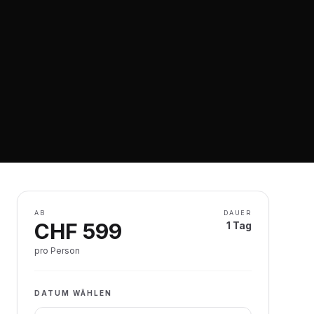
AB
DAUER
CHF
599
1 Tag
pro Person
DATUM WÄHLEN