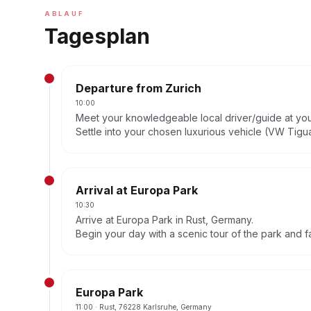
ABLAUF
Tagesplan
Departure from Zurich
10:00
Meet your knowledgeable local driver/guide at your
Settle into your chosen luxurious vehicle (VW Tig
journey.
Arrival at Europa Park
10:30
Arrive at Europa Park in Rust, Germany.
Begin your day with a scenic tour of the park and f
Europa Park
11:00
· Rust, 76228 Karlsruhe, Germany