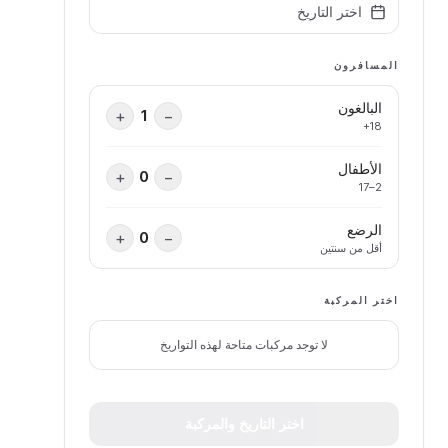
اختر التاريخ
المسافرون
البالغون
+
−
1
18+
الأطفال
+
−
0
2–17
الرضع
+
−
0
أقل من سنتين
اختر المركبة
لا توجد مركبات متاحة لهذه التواريخ
اختر التاريخ والمركبة