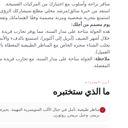
سافر براحة وأسلوب مع اختيارك من المركبات الفسيحة.
استفد من خبرة سائق/مرشد محلي مطلع سيشاركك الرؤى 
استمتع بتجربة شخصية ومرنة مصممة وفقًا لاهتماماتك وتفضي
يوم مصمم من أجلك:
هذه الجولة متاحة على مدار السنة، مما يوفر تجارب فريدة
خلال أشهر الصيف (أبريل إلى أكتوبر)، استمتع بالدفء والأن
يجلب الشتاء سحره الخاص مع المناظر الطبيعية المغطاة بالث
العميل).
ملاحظة:
الجولة متاحة على مدار السنة، مع تجارب فريدة 
المفضلة.
أبرز المميزات
ما الذي ستختبره
مناظر طبيعية: تأمل في جبال الألب السويسرية المهيبة، بحيرة
بريينز، وجبل بريينزر روثورن.