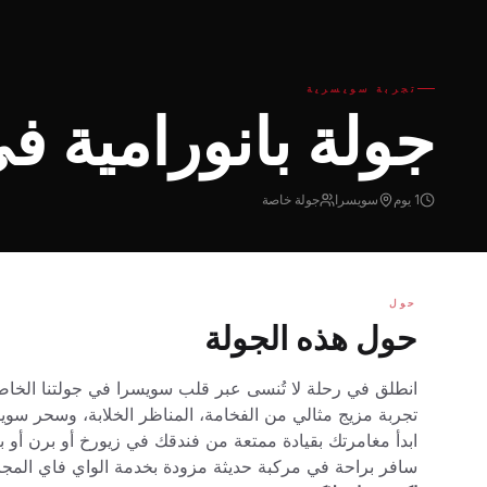
تجربة سويسرية
جولة بانورامية ف
1 يوم
سويسرا
جولة خاصة
حول
حول هذه الجولة
انطلق في رحلة لا تُنسى عبر قلب سويسرا في جولتنا الخاصة
تجربة مزيج مثالي من الفخامة، المناظر الخلابة، وسحر سوي
ابدأ مغامرتك بقيادة ممتعة من فندقك في زيورخ أو برن أو 
سافر براحة في مركبة حديثة مزودة بخدمة الواي فاي المجان