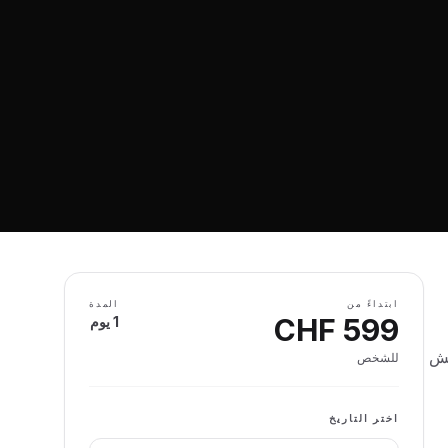
ابتداءً من
المدة
CHF
599
1 يوم
ِش
للشخص
اختر التاريخ