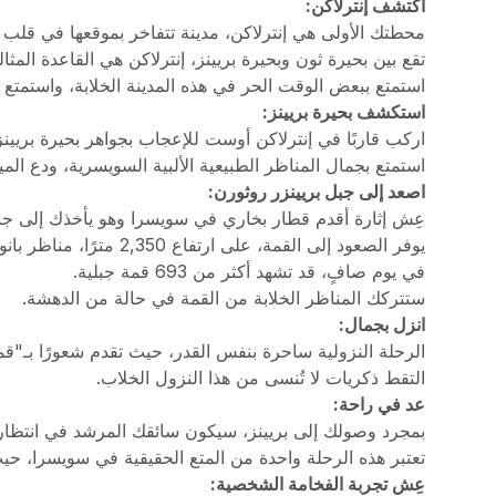
اكتشف إنترلاكن:
محطتك الأولى هي إنترلاكن، مدينة تتفاخر بموقعها في قلب 
تقع بين بحيرة ثون وبحيرة بريينز، إنترلاكن هي القاعدة الم
استمتع ببعض الوقت الحر في هذه المدينة الخلابة، واستمتع ب
استكشف بحيرة بريينز:
اركب قاربًا في إنترلاكن أوست للإعجاب بجواهر بحيرة بريين
استمتع بجمال المناظر الطبيعية الألبية السويسرية، ودع المي
اصعد إلى جبل بريينزر روثورن:
عِش إثارة أقدم قطار بخاري في سويسرا وهو يأخذك إلى جبل
يوفر الصعود إلى القمة، على ارتفاع 2,350 مترًا، مناظر بانورامية مذهلة.
في يوم صافٍ، قد تشهد أكثر من 693 قمة جبلية.
ستتركك المناظر الخلابة من القمة في حالة من الدهشة.
انزل بجمال:
الرحلة النزولية ساحرة بنفس القدر، حيث تقدم شعورًا بـ"قمة 
التقط ذكريات لا تُنسى من هذا النزول الخلاب.
عد في راحة:
بمجرد وصولك إلى بريينز، سيكون سائقك المرشد في انتظارك
تعتبر هذه الرحلة واحدة من المتع الحقيقية في سويسرا، حي
عِش تجربة الفخامة الشخصية: