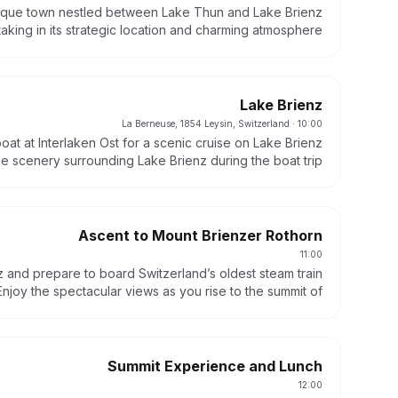
resque town nestled between Lake Thun and Lake Brienz.
taking in its strategic location and charming atmosphere.
Lake Brienz
· La Berneuse, 1854 Leysin, Switzerland
10:00
oat at Interlaken Ost for a scenic cruise on Lake Brienz.
e scenery surrounding Lake Brienz during the boat trip.
Ascent to Mount Brienzer Rothorn
11:00
nz and prepare to board Switzerland’s oldest steam train.
Enjoy the spectacular views as you rise to the summit of
Mount Brienzer Rothorn, at an altitude of 2,350 meters.
Summit Experience and Lunch
12:00