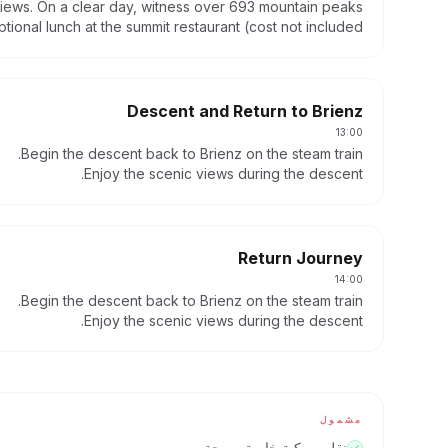
views. On a clear day, witness over 693 mountain peaks.
tional lunch at the summit restaurant (cost not included).
Descent and Return to Brienz
13:00
Begin the descent back to Brienz on the steam train.
Enjoy the scenic views during the descent.
Return Journey
14:00
Begin the descent back to Brienz on the steam train.
Enjoy the scenic views during the descent.
مشمول
نقل بمركبة خاصة مريحة